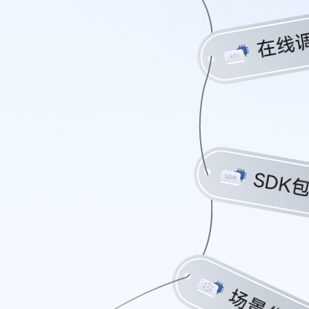
在线
在线
SDK
SDK