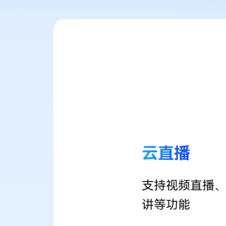
云消息
支持丰富的物
快速感知事件